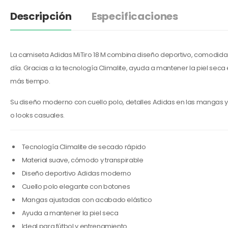
Descripción
Especificaciones
La camiseta Adidas MiTiro 18 M combina diseño deportivo, comodid
día. Gracias a la tecnología Climalite, ayuda a mantener la piel sec
más tiempo.
Su diseño moderno con cuello polo, detalles Adidas en las mangas y 
o looks casuales.
Tecnología Climalite de secado rápido
Material suave, cómodo y transpirable
Diseño deportivo Adidas moderno
Cuello polo elegante con botones
Mangas ajustadas con acabado elástico
Ayuda a mantener la piel seca
Ideal para fútbol y entrenamiento