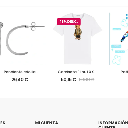
15% DESC.
Pendiente criolla
Camiseta Filou LXXXI
Pat
plata 925 Gloria
| Baron Filou
a
26,40
€
50,15
€
59,00
€
Mago
S
rend
niños 
LES
MI CUENTA
INFORMACIÓN 
CLIENTE