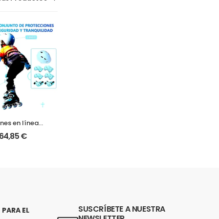
ines en línea
justables |
64,85
€
eguridad y
imiento para
y adolescentes
SUSCRÍBETE A NUESTRA
PARA EL
NEWSLETTER