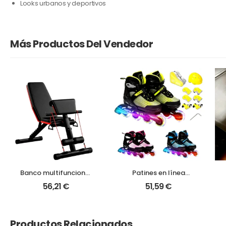
Looks urbanos y deportivos
Más Productos Del Vendedor
Banco multifuncional
Patines en línea
| Abdominales y
ajustables | 3 tallas +
56,21
€
51,59
€
supino para
ruedas luminosas
entrenamiento
completo
Productos Relacionados