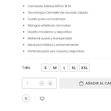
Camiseta Adidas MiTiro 18 M
Tecnología Climalite de secado rápido
Cuello polo con botones
Mangas elásticas cómodas
Diseño moderno y deportivo
Material suave y transpirable
Ideal para fútbol y entrenamiento
Perfecta para uso casual y deportivo
S
M
L
XL
XXL
Talla:
AÑADIR AL CA