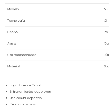
Modelo
MiT
Tecnología
Cli
Diseño
Pol
Ajuste
Cor
Uso recomendado
Fút
Material
Sua
Jugadores de fútbol
Entrenamientos deportivos
Uso casual deportivo
Personas activas