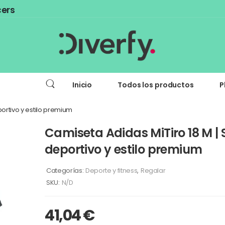
cers
Inicio
Todos los productos
P
portivo y estilo premium
Camiseta Adidas MiTiro 18 M | 
deportivo y estilo premium
Categorías:
Deporte y fitness
,
Regalar
SKU:
N/D
41,04
€