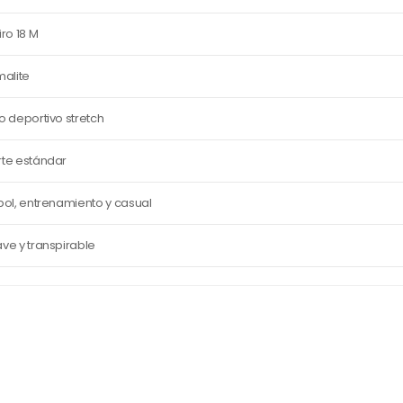
iro 18 M
malite
o deportivo stretch
te estándar
bol, entrenamiento y casual
ve y transpirable