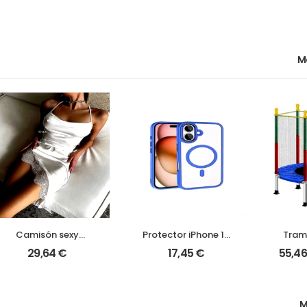
Camisón sexy
Protector iPhone 16
Tramp
Paradoxa | Elegancia
Plus Chrome
para n
29,64
€
17,45
€
55,4
y sensualidad para
MagSafe TPU rígido
Divers
noches especiales
fí
M