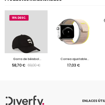
15% DESC.
Gorra de béisbol
Correa ajustable
K/Ionik: Karl
velcro para Apple
58,70
€
69,00
€
17,03
€
Lagerfeld
Watch 9 45mm
ENLACES ÚTI