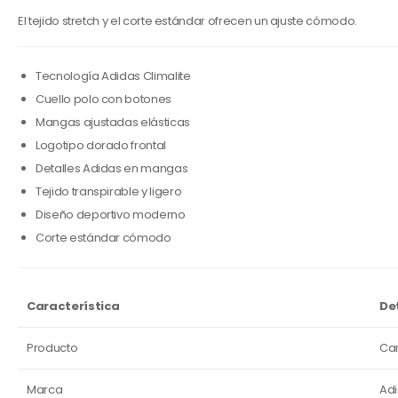
El tejido stretch y el corte estándar ofrecen un ajuste cómodo.
Tecnología Adidas Climalite
Cuello polo con botones
Mangas ajustadas elásticas
Logotipo dorado frontal
Detalles Adidas en mangas
Tejido transpirable y ligero
Diseño deportivo moderno
Corte estándar cómodo
Característica
De
Producto
Cam
Marca
Ad