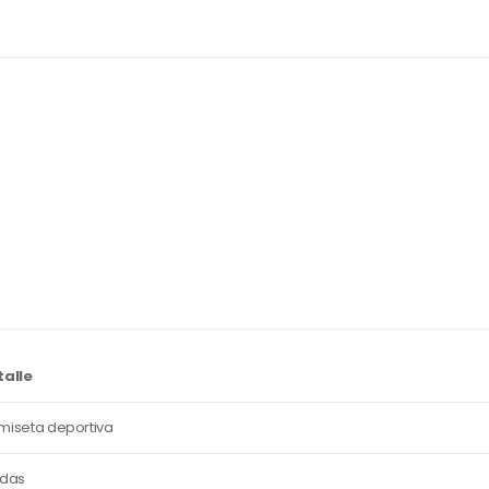
talle
iseta deportiva
idas