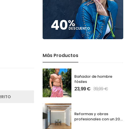
40
%
DESCUENTO
Más Productos
Bañador de hombre
fósiles
23,99
€
39,99
€
RRITO
Reformas y obras
profesionales con un 20%
de descuento exclusivo