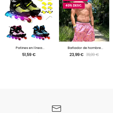
40% DESC.
Patines en línea
Bañador de hombre
ajustables | 3 tallas +
fósiles
51,59
€
23,99
€
39,99
€
ruedas luminosas