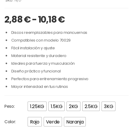
SKU:
N/D
2,88
€
-
10,18
€
Discos reemplazables para mancuernas
Compatibles con modelo 70029
Fácil instalación y ajuste
Material resistente y duradero
Ideales para fuerza y musculación
Diseño práctico y funcional
Perfectos para entrenamiento progresivo
Mayor intensidad en tus rutinas
1.25KG
1.5KG
2KG
2.5KG
3KG
Peso:
Rojo
Verde
Naranja
Color: