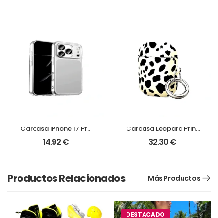
Carcasa iPhone 17 Pro
Carcasa Leopard Print
con protección de
para AirPods
14,92
€
32,30
€
cámara
Productos Relacionados
Más Productos
DESTACADO