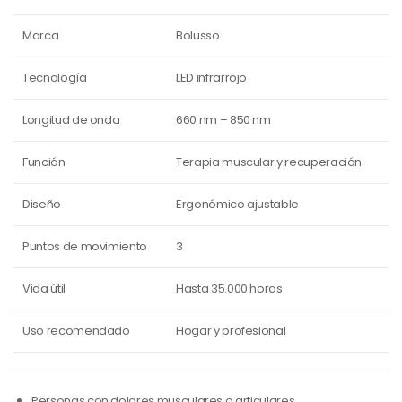
Marca
Bolusso
Tecnología
LED infrarrojo
Longitud de onda
660 nm – 850 nm
Función
Terapia muscular y recuperación
Diseño
Ergonómico ajustable
Puntos de movimiento
3
Vida útil
Hasta 35.000 horas
Uso recomendado
Hogar y profesional
Personas con dolores musculares o articulares