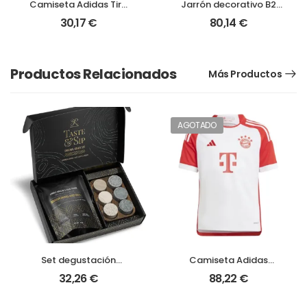
Camiseta Adidas Tiro
Jarrón decorativo B2
23 competición |
Studio | Arte íntimo y
30,17
€
80,14
€
Rendimiento y
elegancia para tu
comodidad para el
hogar
juego
Productos Relacionados
Más Productos
AGOTADO
Set degustación
Camiseta Adidas
premium whisky y café
Bayern Munich Home Jr
32,26
€
88,22
€
Bourbon Aged
IB1480 | Equipación
oficial infantil