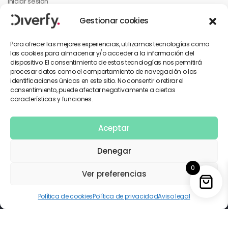
Iniciar sesión
Mi cuenta
Gestionar cookies
Mis pedidos
Para ofrecer las mejores experiencias, utilizamos tecnologías como
las cookies para almacenar y/o acceder a la información del
dispositivo. El consentimiento de estas tecnologías nos permitirá
INFORMACIÓN PARA EL CLIENTE
procesar datos como el comportamiento de navegación o las
identificaciones únicas en este sitio. No consentir o retirar el
Contáctanos
consentimiento, puede afectar negativamente a ciertas
características y funciones.
Política de privacidad
Términos y condiciones
Aceptar
Denegar
0
Copyright © 2026 Diverfy. Todos los derechos reservados.
Ver preferencias
Utilizamos pagos seguros
Política de cookies
Política de privacidad
Aviso legal
0