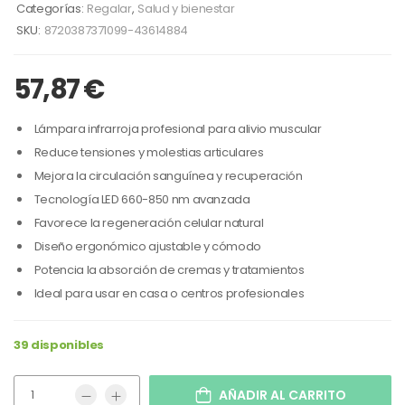
Categorías:
Regalar
,
Salud y bienestar
SKU:
8720387371099-43614884
57,87
€
Lámpara infrarroja profesional para alivio muscular
Reduce tensiones y molestias articulares
Mejora la circulación sanguínea y recuperación
Tecnología LED 660-850 nm avanzada
Favorece la regeneración celular natural
Diseño ergonómico ajustable y cómodo
Potencia la absorción de cremas y tratamientos
Ideal para usar en casa o centros profesionales
39 disponibles
AÑADIR AL CARRITO