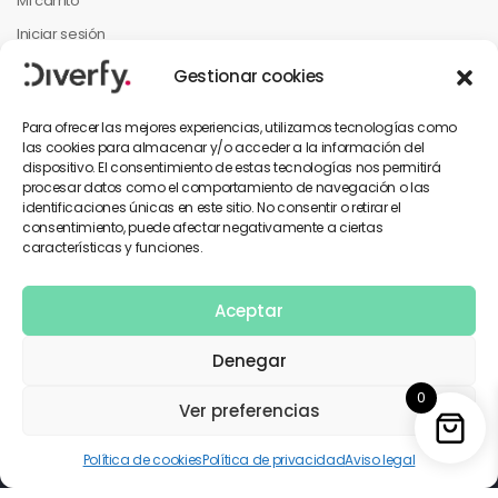
Mi carrito
Iniciar sesión
Mi cuenta
Gestionar cookies
Mis pedidos
Para ofrecer las mejores experiencias, utilizamos tecnologías como
las cookies para almacenar y/o acceder a la información del
dispositivo. El consentimiento de estas tecnologías nos permitirá
INFORMACIÓN PARA EL CLIENTE
procesar datos como el comportamiento de navegación o las
identificaciones únicas en este sitio. No consentir o retirar el
Contáctanos
consentimiento, puede afectar negativamente a ciertas
características y funciones.
Política de privacidad
Términos y condiciones
Aceptar
Denegar
0
Copyright © 2026 Diverfy. Todos los derechos reservados.
Ver preferencias
Utilizamos pagos seguros
Política de cookies
Política de privacidad
Aviso legal