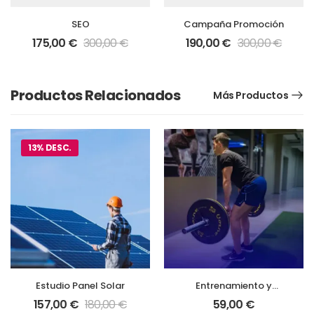
SEO
Campaña Promoción
175,00
€
300,00
€
190,00
€
300,00
€
Productos Relacionados
Más Productos
13% DESC.
Estudio Panel Solar
Entrenamiento y
Nutrición AM
157,00
€
180,00
€
59,00
€