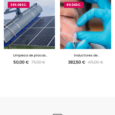
33% DESC.
8% DESC.
Limpieza de placas
Inductores de
solares
Colageno
50,00
€
75,00
€
382,50
€
415,00
€
Ellansé/Radiesse