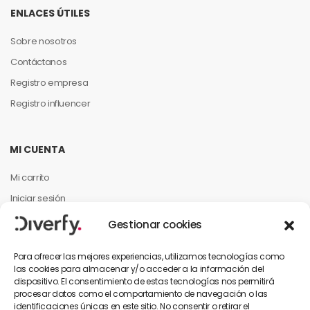
ENLACES ÚTILES
Sobre nosotros
Contáctanos
Registro empresa
Registro influencer
MI CUENTA
Mi carrito
Iniciar sesión
Mi cuenta
Gestionar cookies
Mis pedidos
Para ofrecer las mejores experiencias, utilizamos tecnologías como
las cookies para almacenar y/o acceder a la información del
dispositivo. El consentimiento de estas tecnologías nos permitirá
INFORMACIÓN PARA EL CLIENTE
procesar datos como el comportamiento de navegación o las
identificaciones únicas en este sitio. No consentir o retirar el