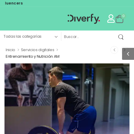
influencers
0
>
>
Inicio
Servicios digitales
Entrenamiento y Nutrición AM