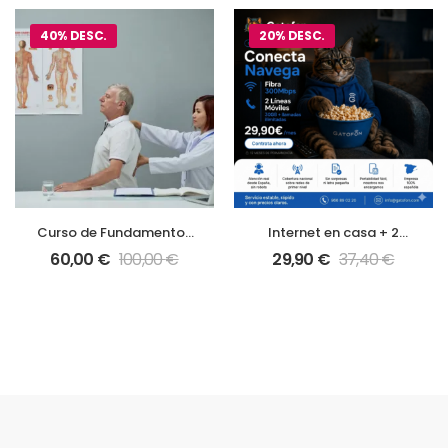
40% DESC.
20% DESC.
Curso de Fundamentos
Internet en casa + 2
Anatómicos y
móviles con 30GB
60,00
€
100,00
€
29,90
€
37,40
€
Fisiológicos del
Aparato Locomotor