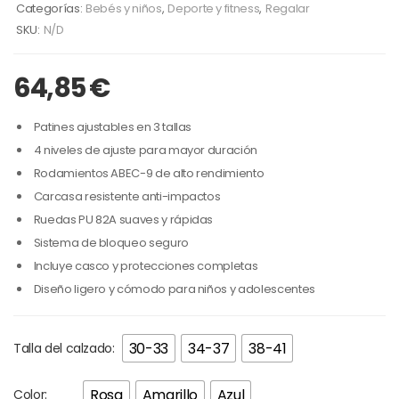
Categorías:
Bebés y niños
,
Deporte y fitness
,
Regalar
SKU:
N/D
64,85
€
Patines ajustables en 3 tallas
4 niveles de ajuste para mayor duración
Rodamientos ABEC-9 de alto rendimiento
Carcasa resistente anti-impactos
Ruedas PU 82A suaves y rápidas
Sistema de bloqueo seguro
Incluye casco y protecciones completas
Diseño ligero y cómodo para niños y adolescentes
30-33
34-37
38-41
Talla del calzado:
Rosa
Amarillo
Azul
Color: