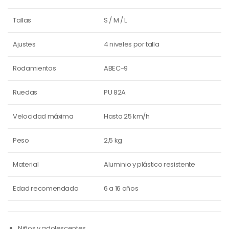
Tallas
S / M / L
Ajustes
4 niveles por talla
Rodamientos
ABEC-9
Ruedas
PU 82A
Velocidad máxima
Hasta 25 km/h
Peso
2,5 kg
Material
Aluminio y plástico resistente
Edad recomendada
6 a 16 años
Niños y adolescentes