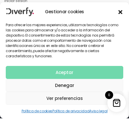
Iniciar sesión
Mi cuenta
Gestionar cookies
Mis pedidos
Para ofrecer las mejores experiencias, utilizamos tecnologías como
las cookies para almacenar y/o acceder a la información del
dispositivo. El consentimiento de estas tecnologías nos permitirá
INFORMACIÓN PARA EL CLIENTE
procesar datos como el comportamiento de navegación o las
identificaciones únicas en este sitio. No consentir o retirar el
Contáctanos
consentimiento, puede afectar negativamente a ciertas
características y funciones.
Política de privacidad
Términos y condiciones
Aceptar
Denegar
0
Copyright © 2026 Diverfy. Todos los derechos reservados.
Ver preferencias
Utilizamos pagos seguros
Política de cookies
Política de privacidad
Aviso legal
0