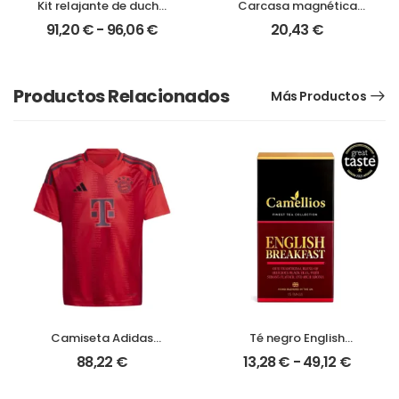
Kit relajante de ducha
Carcasa magnética
lavanda | Regalo spa
para iPhone 17 Pro Max
91,20
€
-
96,06
€
20,43
€
premium para
momentos de relax
Productos Relacionados
Más Productos
Camiseta Adidas
Té negro English
Bayern Múnich junior |
Breakfast premium |
88,22
€
13,28
€
-
49,12
€
Equipación oficial para
Sabor intenso y
jóvenes fans
tradición británica