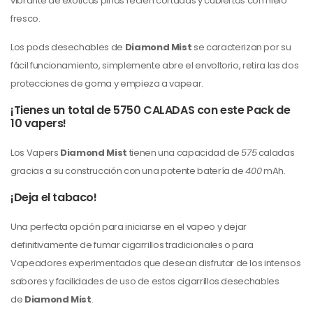
vibrante de exóticas piñas recién cortadas y cubiertas con hielo
fresco.
Los pods desechables de
Diamond Mist
se caracterizan por su
fácil funcionamiento, simplemente abre el envoltorio, retira las dos
protecciones de goma y empieza a vapear.
¡Tienes un total de 5750 CALADAS con este Pack de
10 vapers!
Los Vapers
Diamond Mist
tienen una capacidad de
575
caladas
gracias a su construcción con una potente batería de
400
mAh.
¡Deja el tabaco!
Una perfecta opción para iniciarse en el vapeo y dejar
definitivamente de fumar cigarrillos tradicionales o para
Vapeadores experimentados que desean disfrutar de los intensos
sabores y facilidades de uso de estos cigarrillos desechables
de
Diamond Mist
.