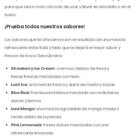
para que sea lo más cómodo de usar y llevar en el bolsillo o en el
bolso.
¡Prueba todos nuestros sabores!
Los sabores que te ofrecemos son el resultado de una mezcla
refrescante entre fruta y hielo que te dejará el mejor sabor y
frescor de boca. Descúbrelos:
Strawberry Ice Cream
: cremoso helado de fresa y
fresas frescas mezcladas con hielo.
Lush Ice:
una mezcla fresca y dulce de melón y bayas.
Blue Razz:
frambuesa intensa mezclada con arándanos
dulces y tiernos.
Iced Mango:
una mezcla agradable de mango maduro
recién salido de la prensa.
Pink Lemonade:
fresas dulces mezcladas con una
refrescante limonada.