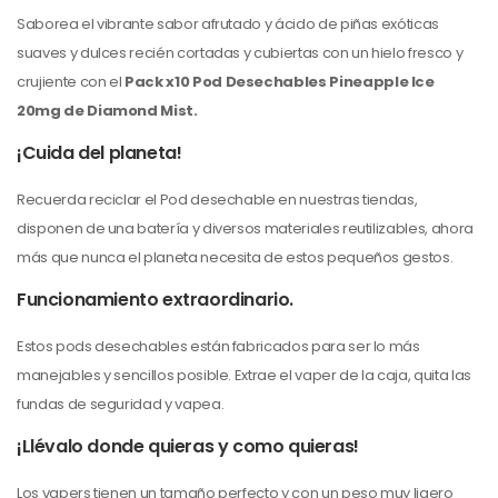
Saborea el vibrante sabor afrutado y ácido de piñas exóticas
suaves y dulces recién cortadas y cubiertas con un hielo fresco y
crujiente con el
Pack x10 Pod Desechables
Pineapple Ice
20mg de Diamond Mist.
¡Cuida del planeta!
Recuerda reciclar el Pod desechable en nuestras tiendas,
disponen de una batería y diversos materiales reutilizables, ahora
más que nunca el planeta necesita de estos pequeños gestos.
Funcionamiento extraordinario.
Estos pods desechables están fabricados para ser lo más
manejables y sencillos posible. Extrae el vaper de la caja, quita las
fundas de seguridad y vapea.
¡Llévalo donde quieras y como quieras!
Los vapers tienen un tamaño perfecto y con un peso muy ligero