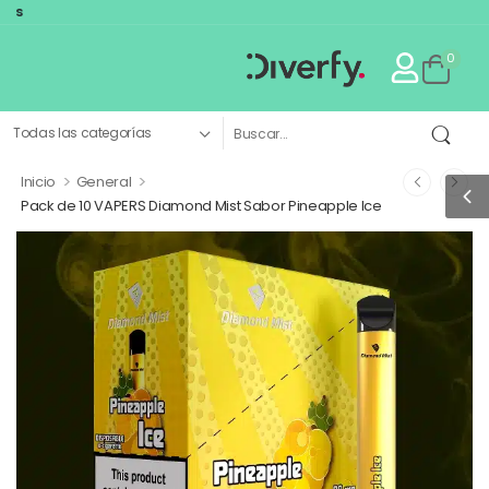
El primer mar
0
>
>
Inicio
General
Pack de 10 VAPERS Diamond Mist Sabor Pineapple Ice