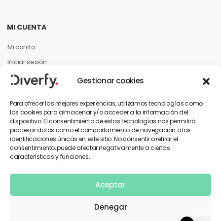
MI CUENTA
Mi carrito
Iniciar sesión
Mi cuenta
Gestionar cookies
Mis pedidos
Para ofrecer las mejores experiencias, utilizamos tecnologías como
las cookies para almacenar y/o acceder a la información del
dispositivo. El consentimiento de estas tecnologías nos permitirá
INFORMACIÓN PARA EL CLIENTE
procesar datos como el comportamiento de navegación o las
identificaciones únicas en este sitio. No consentir o retirar el
Contáctanos
consentimiento, puede afectar negativamente a ciertas
características y funciones.
Política de privacidad
Términos y condiciones
Aceptar
Denegar