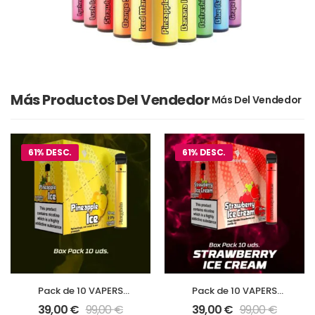
Más Productos Del Vendedor
61% DESC.
61% DESC.
Pack de 10 VAPERS
Pack de 10 VAPERS
Diamond Mist Sabor
Diamond Mist Sabor
39,00
€
99,00
€
39,00
€
99,00
€