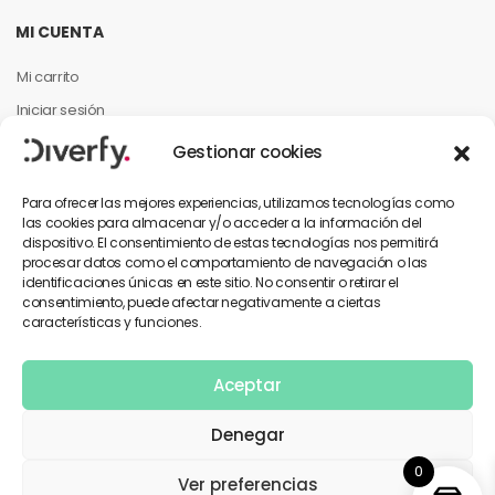
MI CUENTA
Mi carrito
Iniciar sesión
Mi cuenta
Gestionar cookies
Mis pedidos
Para ofrecer las mejores experiencias, utilizamos tecnologías como
las cookies para almacenar y/o acceder a la información del
dispositivo. El consentimiento de estas tecnologías nos permitirá
INFORMACIÓN PARA EL CLIENTE
procesar datos como el comportamiento de navegación o las
identificaciones únicas en este sitio. No consentir o retirar el
Contáctanos
consentimiento, puede afectar negativamente a ciertas
características y funciones.
Política de privacidad
Términos y condiciones
Aceptar
Denegar
0
Copyright © 2026 Diverfy. Todos los derechos reservados.
Ver preferencias