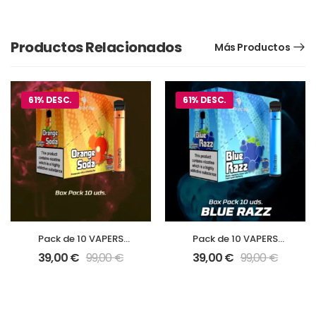
Pineapple Ice
Strawberry Ice Cream
Productos Relacionados
Más Productos
61% DESC.
61% DESC.
Pack de 10 VAPERS
Pack de 10 VAPERS
Diamond Mist Sabor
Diamond Mist Sabor
39,00
€
99,00
€
39,00
€
99,00
€
Orange Soda
Blue Razz