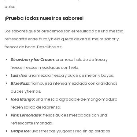
bolso.
¡Prueba todos nuestros sabores!
Los sabores que te ofrecemos son el resultado de una mezcla
refrescante entre fruta y hielo que te dejará el mejor sabor y
frescor de boca. Descúbrelos:
Strawberry Ice Cream
: cremoso helado de fresa y
fresas frescas mezcladas con hielo.
Lush Ice:
una mezcla fresca y dulce de melón y bayas.
Blue Razz:
frambuesa intensa mezclada con arándanos
dulces y tiernos.
Iced Mango:
una mezcla agradable de mango maduro
recién salido de la prensa.
Pink Lemonade:
fresas dulces mezcladas con una
refrescante limonada.
Grape Ice:
uvas frescas y jugosas recién aplastadas