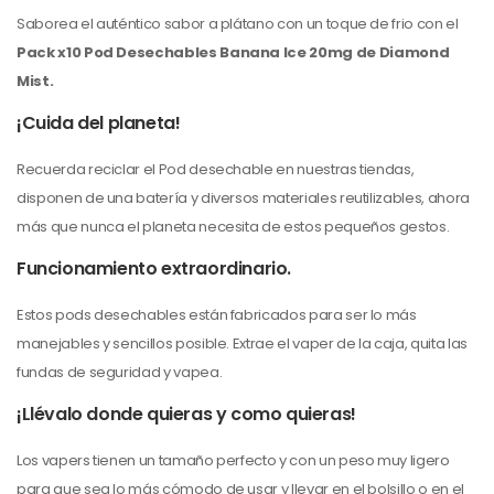
Saborea el auténtico sabor a plátano con un toque de frio con el
Pack x10 Pod Desechables Banana Ice
20mg de Diamond
Mist.
¡Cuida del planeta!
Recuerda reciclar el Pod desechable en nuestras tiendas,
disponen de una batería y diversos materiales reutilizables, ahora
más que nunca el planeta necesita de estos pequeños gestos.
Funcionamiento extraordinario.
Estos pods desechables están fabricados para ser lo más
manejables y sencillos posible. Extrae el vaper de la caja, quita las
fundas de seguridad y vapea.
¡Llévalo donde quieras y como quieras!
Los vapers tienen un tamaño perfecto y con un peso muy ligero
para que sea lo más cómodo de usar y llevar en el bolsillo o en el