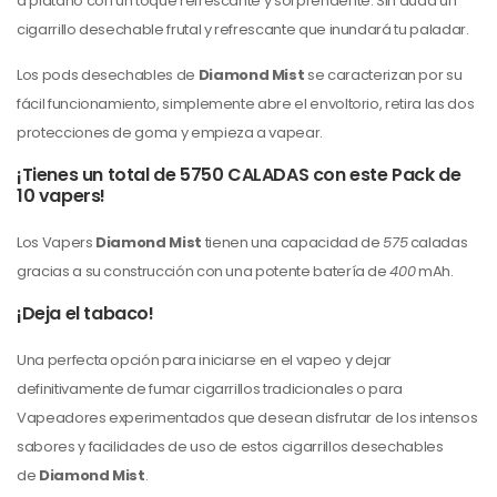
a plátano con un toque refrescante y sorprendente. Sin duda un
cigarrillo desechable frutal y refrescante que inundará tu paladar.
Los pods desechables de
Diamond Mist
se caracterizan por su
fácil funcionamiento, simplemente abre el envoltorio, retira las dos
protecciones de goma y empieza a vapear.
¡Tienes un total de 5750 CALADAS con este Pack de
10 vapers!
Los Vapers
Diamond Mist
tienen una capacidad de
575
caladas
gracias a su construcción con una potente batería de
400
mAh.
¡Deja el tabaco!
Una perfecta opción para iniciarse en el vapeo y dejar
definitivamente de fumar cigarrillos tradicionales o para
Vapeadores experimentados que desean disfrutar de los intensos
sabores y facilidades de uso de estos cigarrillos desechables
de
Diamond Mist
.