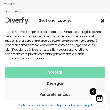
Mi carrito
Iniciar sesión
Mi cuenta
Gestionar cookies
Mis pedidos
Para ofrecer las mejores experiencias, utilizamos tecnologías como
las cookies para almacenar y/o acceder a la información del
dispositivo. El consentimiento de estas tecnologías nos permitirá
INFORMACIÓN PARA EL CLIENTE
procesar datos como el comportamiento de navegación o las
identificaciones únicas en este sitio. No consentir o retirar el
Contáctanos
consentimiento, puede afectar negativamente a ciertas
características y funciones.
Política de privacidad
Términos y condiciones
Aceptar
Denegar
0
Copyright © 2026 Diverfy. Todos los derechos reservados.
Ver preferencias
Utilizamos pagos seguros
Política de cookies
Política de privacidad
Aviso legal