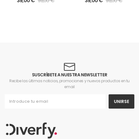
39,00
€
99,00
€
39,00
€
99,00
€
Refreshing Mint
Strawberry Ice Cream
SUSCRÍBETE A NUESTRA NEWSLETTER
Recibe las últimas noticias, promociones y nuevos productos en tu
email
UNIRSE