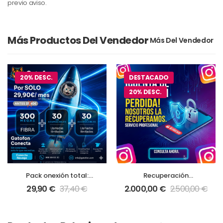
previo aviso.
Más Productos Del Vendedor
20% DESC.
DESTACADO
20% DESC.
Pack onexión total:
Recuperación
fibra 300Mb + 2 móviles
profesional de cuentas
29,90
€
37,40
€
2.000,00
€
2.500,00
€
con 30GB
de Instagram