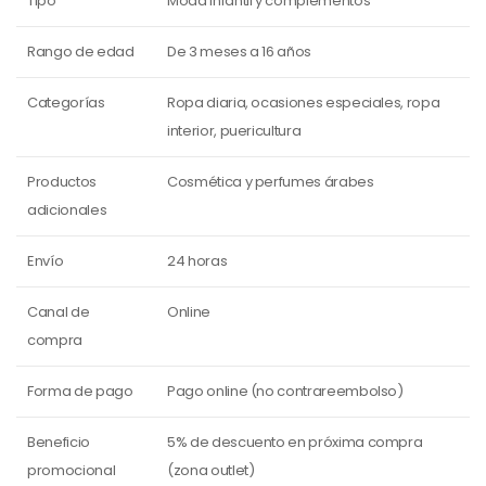
Tipo
Moda infantil y complementos
Rango de edad
De 3 meses a 16 años
Categorías
Ropa diaria, ocasiones especiales, ropa
interior, puericultura
Productos
Cosmética y perfumes árabes
adicionales
Envío
24 horas
Canal de
Online
compra
Forma de pago
Pago online (no contrareembolso)
Beneficio
5% de descuento en próxima compra
promocional
(zona outlet)