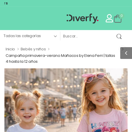
El primer mark
0
>
>
Inicio
Bebés y niños
Campaña primavera-verano Mañacos by Elena Ferri | tallas
4 hasta la 12 años