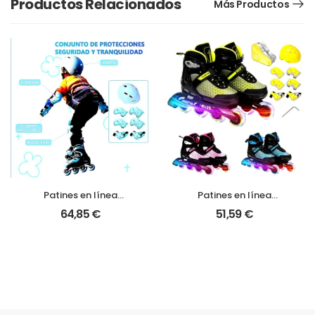
Productos Relacionados
Más Productos
Patines en línea
Patines en línea
ajustables | Seguridad y
ajustables | 3 tallas +
64,85
€
51,59
€
rendimiento para niños
ruedas luminosas
y adolescentes