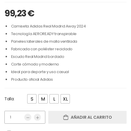
99,23
€
Camiseta Adidas Real Madrid Away 2024
Tecnología AEROREADY transpirable
Paneles laterales de malla ventilada
Fabricada con poliéster reciclado
Escudo Real Madrid bordado
Corte cómodo y moderno
Ideal para deporte y uso casual
Producto oficial Adidas
S
M
L
XL
Talla:
AÑADIR AL CARRITO