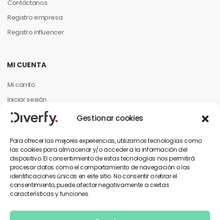
Contáctanos
Registro empresa
Registro influencer
MI CUENTA
Mi carrito
Iniciar sesión
Mi cuenta
Gestionar cookies
Mis pedidos
Para ofrecer las mejores experiencias, utilizamos tecnologías como
las cookies para almacenar y/o acceder a la información del
dispositivo. El consentimiento de estas tecnologías nos permitirá
INFORMACIÓN PARA EL CLIENTE
procesar datos como el comportamiento de navegación o las
identificaciones únicas en este sitio. No consentir o retirar el
Contáctanos
consentimiento, puede afectar negativamente a ciertas
características y funciones.
Política de privacidad
Términos y condiciones