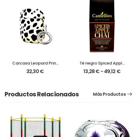
Carcasa Leopard Print
Té negro Spiced Apple
para AirPods
Chai premium | Infusión
32,30
€
13,28
€
-
49,12
€
reconfortante de
manzana y especias
Productos Relacionados
Más Productos