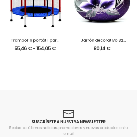
Trampolín portátil para
Jarrón decorativo B2
niños 6FT/8FT |
Studio | Arte íntimo y
55,46
€
-
154,05
€
80,14
€
Diversión y actividad
elegancia para tu
física segura
hogar
SUSCRÍBETE A NUESTRA NEWSLETTER
Recibe las últimas noticias, promociones y nuevos productos en tu
email